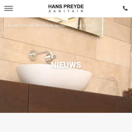
U bevindt zich hier:
Hans Preyde Sanitair
>
Nieuws & Tips
Home
Assortiment
Portfolio
NIEUWS
Nieuws & Tips
Over Ons
Contact