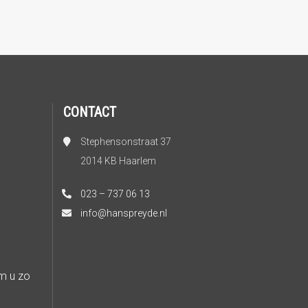
CONTACT
Stephensonstraat 37
2014 KB Haarlem
023 – 737 06 13
info@hanspreyde.nl
m u zo