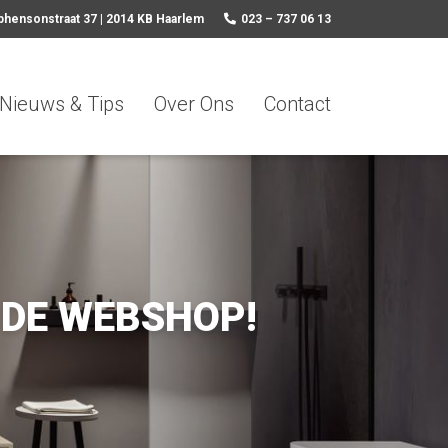
phensonstraat 37 | 2014 KB Haarlem
023 – 737 06 13
Nieuws & Tips
Over Ons
Contact
 DE WEBSHOP!