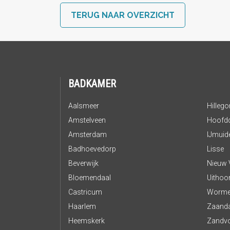
TERUG NAAR OVERZICHT
BADKAMER
Aalsmeer
Hilleg
Amstelveen
Hoofd
Amsterdam
IJmuid
Badhoevedorp
Lisse
Beverwijk
Nieuw 
Bloemendaal
Uithoo
Castricum
Worme
Haarlem
Zaand
Heemskerk
Zandvo