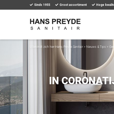
Sinds 1955
Groot assortiment
Hoge kwalite
Home
Assortiment
Portfolio
U bevindt zich hier:
Hans Preyde Sanitair
>
Nieuws & Tips
>
Gee
Nieuws & Tips
Over Ons
IN CORONATI
Contact