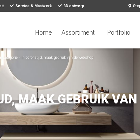
it
Service & Maatwerk
3D ontwerp
Ste
Home
Assortiment
Portfolio
n categorie
>
In coronatijd, maak gebruik van de webshop!
JD, MAAK GEBRUIK VAN