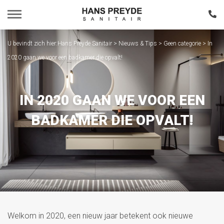
U bevindt zich hier:
Hans Preyde Sanitair
>
Nieuws & Tips
>
Geen categorie
>
In
Home
2020 gaan we voor een badkamer die opvalt!
Assortiment
IN 2020 GAAN WE VOOR EEN
Portfolio
BADKAMER DIE OPVALT!
Nieuws & Tips
Over Ons
Contact
Welkom in 2020, een nieuw jaar betekent ook nieuwe