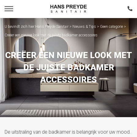
U bevindt zich hier:
Hans Preyde Sanitair
>
Nieuws & Tips
>
Geen categorie
>
Home
Creëer een nieuwe look met de juiste badkamer accessoires
Assortiment
CREËER EEN NIEUWE LOOK MET
Portfolio
DE JUISTE BADKAMER
ACCESSOIRES
Nieuws & Tips
Over Ons
Contact
De uitstraling van de badkamer is belangrijk voor uw mood.